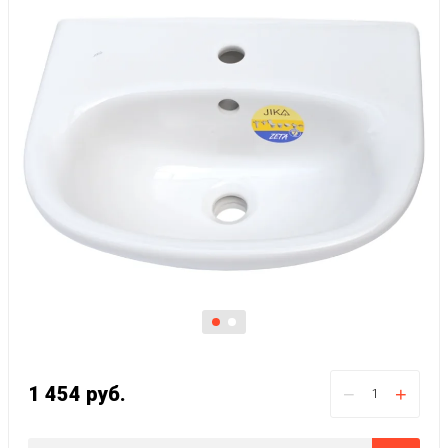
1 454
руб.
−
+